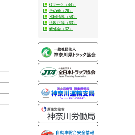
Gマーク（44）
その他（26）
巡回指導（58）
法改正等（63）
研修会（32）