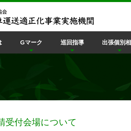
は
Gマーク
巡回指導
出張個別
申請受付会場について