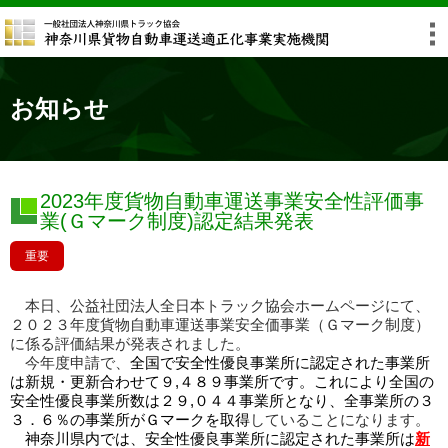
お知らせ
2023年度貨物自動車運送事業安全性評価事
業(Ｇマーク制度)認定結果発表
重要
本日、公益社団法人全日本トラック協会ホームページにて、
２０２３年度貨物自動車運送事業安全価事業（Ｇマーク制度）
に係る評価結果が発表されました。
今年度申請で、
全国で安全性優良事業所に認定された事業所
は新規・更新合わせて９,４８９事業所です。これにより全国の
安全性優良事業所数は２９,０４４事業所となり、全事業所の３
３．６％の事業所がＧマークを取得
していることになります。
神奈川県内では、安全性優良事業所に認定された事業所は
新