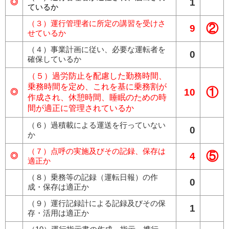
1
◎
ているか
（３）運行管理者に所定の講習を受けさ
②
9
せているか
（４）事業計画に従い、必要な運転者を
0
確保しているか
（５）過労防止を配慮した勤務時間、
乗務時間を定め、これを基に乗務割が
①
10
◎
作成され、休憩時間、睡眠のための時
間が適正に管理されているか
（６）過積載による運送を行っていない
0
か
（７）点呼の実施及びその記録、保存は
⑤
4
◎
適正か
（８）乗務等の記録（運転日報）の作
0
成・保存は適正か
（９）運行記録計による記録及びその保
1
存・活用は適正か