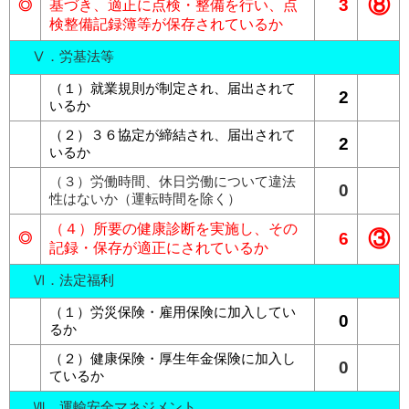
⑧
3
◎
基づき、適正に点検・整備を行い、点
検整備記録簿等が保存されているか
Ⅴ．労基法等
（１）就業規則が制定され、届出されて
2
いるか
（２）３６協定が締結され、届出されて
2
いるか
（３）労働時間、休日労働について違法
0
性はないか（運転時間を除く）
（４）所要の健康診断を実施し、その
③
6
◎
記録・保存が適正にされているか
Ⅵ．法定福利
（１）労災保険・雇用保険に加入してい
0
るか
（２）健康保険・厚生年金保険に加入し
0
ているか
Ⅶ．運輸安全マネジメント