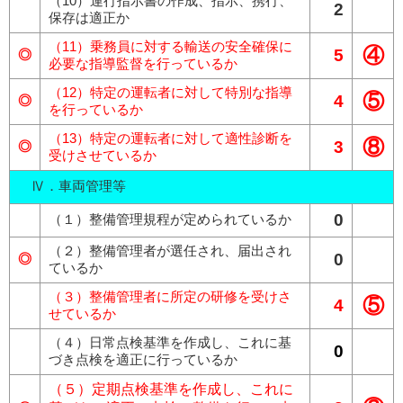
（10）運行指示書の作成、指示、携行、
2
保存は適正か
（11）乗務員に対する輸送の安全確保に
④
5
◎
必要な指導監督を行っているか
（12）特定の運転者に対して特別な指導
⑤
4
◎
を行っているか
（13）特定の運転者に対して適性診断を
⑧
3
◎
受けさせているか
Ⅳ．車両管理等
0
（１）整備管理規程が定められているか
（２）整備管理者が選任され、届出され
0
◎
ているか
（３）整備管理者に所定の研修を受けさ
⑤
4
せているか
（４）日常点検基準を作成し、これに基
0
づき点検を適正に行っているか
（５）定期点検基準を作成し、これに