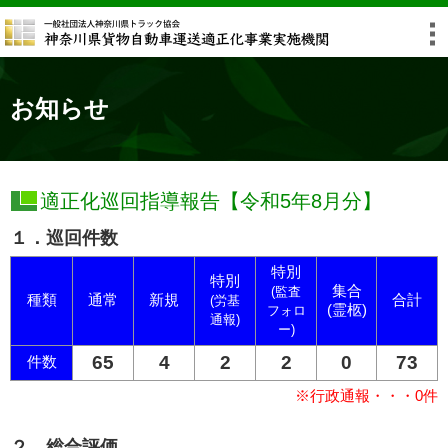
お知らせ
適正化巡回指導報告【令和5年8月分】
１．巡回件数
特別
特別
集合
(監査
種類
通常
新規
合計
(労基
(霊柩)
フォロ
通報)
ー)
65
4
2
2
0
73
件数
※行政通報・・・0件
２．総合評価