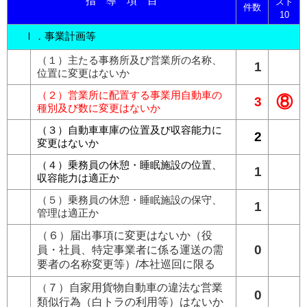
指 導 項 目
スト
件数
10
Ⅰ．事業計画等
（１）主たる事務所及び営業所の名称、
1
位置に変更はないか
（２）営業所に配置する事業用自動車の
⑧
3
種別及び数に変更はないか
（３）自動車車庫の位置及び収容能力に
2
変更はないか
（４）乗務員の休憩・睡眠施設の位置、
1
収容能力は適正か
（５）乗務員の休憩・睡眠施設の保守、
1
管理は適正か
（６）届出事項に変更はないか（役
0
員・社員、特定事業者に係る運送の需
要者の名称変更等）/本社巡回に限る
（
７）自家用貨物自動車の違法な営業
0
類似行為（白トラの利用等）はないか