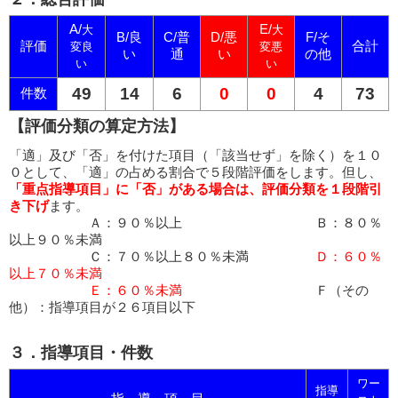
A/
E/
大
大
B/良
C/普
D/悪
F/そ
評価
合計
変良
変悪
い
通
い
の他
い
い
49
14
6
0
0
4
73
件数
【評価分類の算定方法】
「適」及び「否」を付けた項目（「該当せず」を除く）を１０
０として、「適」の占める割合で５段階評価をします。但し、
「重点指導項目」に「否」がある場合は、評価分類を１段階引
き下げ
ます。
Ａ：９０％以上 Ｂ：８０％
以上９０％未満
Ｃ：７０％以上８０％未満
Ｄ：６０％
以上７０％未満
Ｅ：６０％未満
Ｆ（その
他）：指導項目が２６項目以下
３．指導項目・件数
ワー
指導