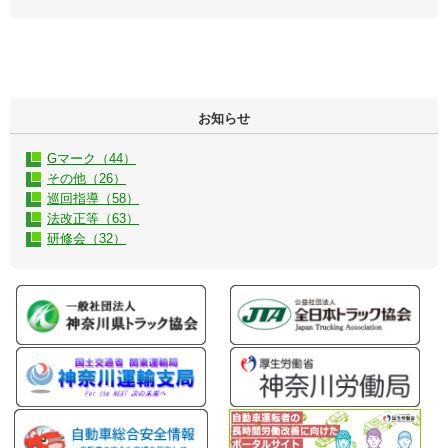
お知らせ
Gマーク（44）
その他（26）
巡回指導（58）
法改正等（63）
研修会（32）