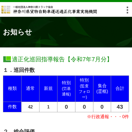
お知らせ
適正化巡回指導報告【令和7年7月分】
１．巡回件数
特別
特別
集合
(監査
種類
通常
新規
合計
(労基
(霊柩)
フォロ
通報)
ー)
0
0
0
43
件数
42
1
※行政通報・・・0件
２．総合評価