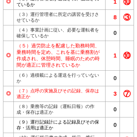
⑩
1
◎
ているか
（３）運行管理者に所定の講習を受けさ
③
8
せているか
（４）事業計画に従い、必要な運転者を
0
確保しているか
（５）過労防止を配慮した勤務時間、
乗務時間を定め、これを基に乗務割が
⑩
1
◎
作成され、休憩時間、睡眠のための時
間が適正に管理されているか
（６）過積載による運送を行っていない
0
か
（７）点呼の実施及びその記録、保存は
⑦
3
◎
適正か
（８）乗務等の記録（運転日報）の作
0
成・保存は適正か
（９）運行記録計による記録及びその保
0
存・活用は適正か