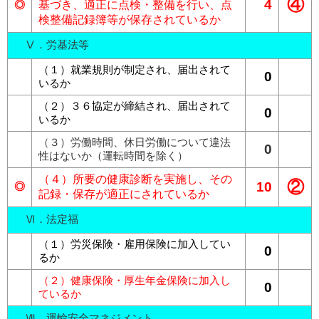
④
4
◎
基づき、適正に点検・整備を行い、点
検整備記録簿等が保存されているか
Ⅴ．労基法等
（１）就業規則が制定され、届出されて
0
いるか
（２）３６協定が締結され、届出されて
0
いるか
（３）労働時間、休日労働について違法
0
性はないか（運転時間を除く）
（４）所要の健康診断を実施し、その
②
10
◎
記録・保存が適正にされているか
Ⅵ．法定福
（１）労災保険・雇用保険に加入してい
0
るか
（２）健康保険・厚生年金保険に加入し
0
ているか
Ⅶ．運輸安全マネジメント