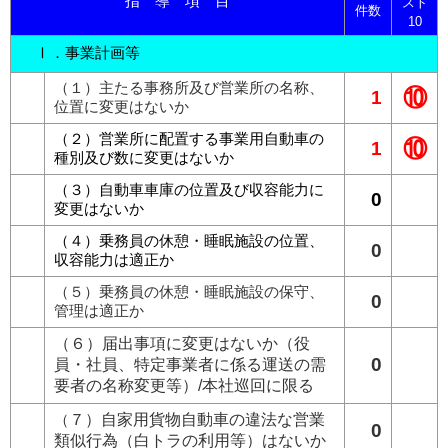
指 導 項 目
スト
件数
10
Ⅰ．事業計画等
（１）主たる事務所及び営業所の名称、
⑩
1
位置に変更はないか
（２）営業所に配置する事業用自動車の
⑩
1
種別及び数に変更はないか
（３）自動車車庫の位置及び収容能力に
0
変更はないか
（４）乗務員の休憩・睡眠施設の位置、
0
収容能力は適正か
（５）乗務員の休憩・睡眠施設の保守、
0
管理は適正か
（６）届出事項に変更はないか（役
0
員・社員、特定事業者に係る運送の需
要者の名称変更等）/本社巡回に限る
（
７）自家用貨物自動車の違法な営業
0
類似行為（白トラの利用等）はないか