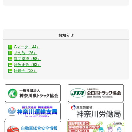
お知らせ
Gマーク（44）
その他（26）
巡回指導（58）
法改正等（63）
研修会（32）