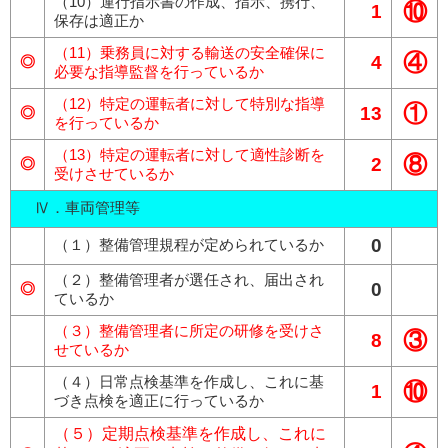
（10）運行指示書の作成、指示、携行、
⑩
1
保存は適正か
（11）乗務員に対する輸送の安全確保に
④
4
◎
必要な指導監督を行っているか
（12）特定の運転者に対して特別な指導
①
13
◎
を行っているか
（13）特定の運転者に対して適性診断を
⑧
2
◎
受けさせているか
Ⅳ．車両管理等
0
（１）整備管理規程が定められているか
（２）整備管理者が選任され、届出され
0
◎
ているか
（３）整備管理者に所定の研修を受けさ
③
8
せているか
（４）日常点検基準を作成し、これに基
⑩
1
づき点検を適正に行っているか
（５）定期点検基準を作成し、これに