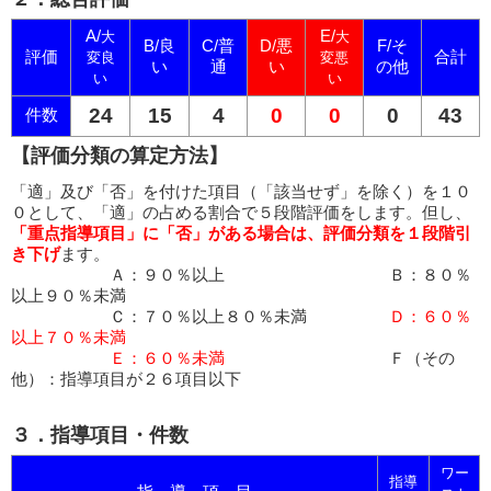
A/
E/
大
大
B/良
C/普
D/悪
F/そ
評価
合計
変良
変悪
い
通
い
の他
い
い
24
15
4
0
0
0
43
件数
【評価分類の算定方法】
「適」及び「否」を付けた項目（「該当せず」を除く）を１０
０として、「適」の占める割合で５段階評価をします。但し、
「重点指導項目」に「否」がある場合は、評価分類を１段階引
き下げ
ます。
Ａ：９０％以上 Ｂ：８０％
以上９０％未満
Ｃ：７０％以上８０％未満
Ｄ：６０％
以上７０％未満
Ｅ：６０％未満
Ｆ（その
他）：指導項目が２６項目以下
３．指導項目・件数
ワー
指導