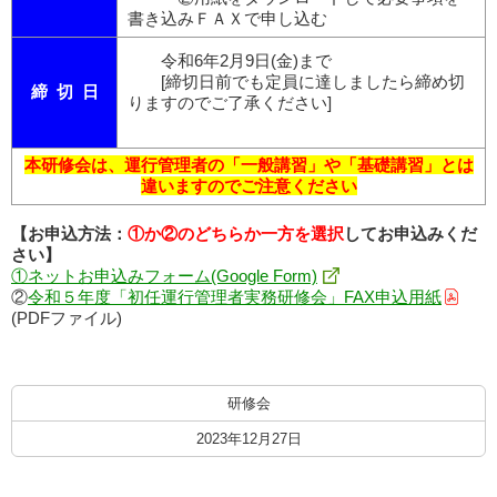
書き込みＦＡＸで申し込む
令和6年2月9日(金)まで
[締切日前でも定員に達しましたら締め切
締 切 日
りますのでご了承ください]
本研修会は、運行管理者の「一般講習」や「基礎講習」とは
違いますのでご注意ください
【お申込方法：
①か②の
どちらか一方を選択
してお申込みくだ
さい】
①ネットお申込みフォーム(Google Form)
②
令和５年度「初任運行管理者実務研修会」FAX申込用紙
(PDFファイル)
研修会
2023年12月27日