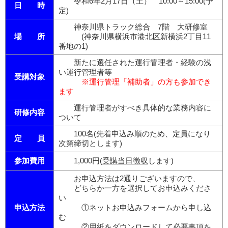
令和6年2月17日（土） 10:00～15:00(予
日 時
定)
神奈川県トラック総合 7階 大研修室
場 所
(神奈川県横浜市港北区新横浜2丁目11
番地の1)
新たに選任された運行管理者・経験の浅
い運行管理者等
受講対象
※運行管理「補助者」の方も参加でき
ます
運行管理者がすべき具体的な業務内容に
研修内容
ついて
100名(先着申込み順のため、定員になり
定 員
次第締切とします)
参加費用
1,000円(
受講当日徴収
します)
お申込方法は2通りございますので、
どちらか一方を選択してお申込みくださ
い
申込方法
①ネットお申込みフォームから申し込
む
②用紙をダウンロードして必要事項を