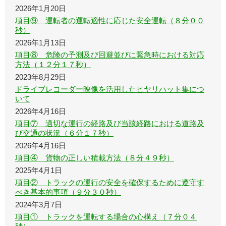
2026年1月20日
項目⑨ 運転者の運転適性に応じた安全運転（８分００
秒）
2026年1月13日
項目⑧ 危険の予測及び回避並びに緊急時における対応
方法（１２分１７秒）
2023年8月29日
ドライブレコーダー映像を活用したヒヤリハット集につ
いて
2026年4月16日
項目⑦ 適切な運行の経路及び当該経路における道路及
び交通の状況（６分１７秒）
2026年4月16日
項目④ 貨物の正しい積載方法（８分４９秒）
2025年4月1日
項目② トラックの運行の安全を確保するために遵守す
べき基本的事項（９分３０秒）
2024年3月7日
項目① トラックを運転する場合の心構え（７分０４