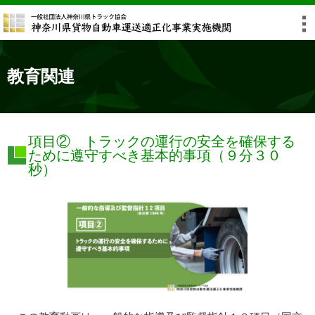
教育関連
項目② トラックの運行の安全を確保する
ために遵守すべき基本的事項（９分３０
秒）