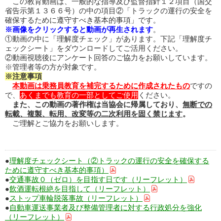
この教育動画は、一般的な指導及び監督指針１２項目（国交
省告示第１３６６号）の中の項目②「トラックの運行の安全を
確保するために遵守すべき基本的事項」です。
※画像をクリックすると動画が再生されます
。
①動画の中に「理解度チェック」があります。下記「理解度チ
ェックシート」をダウンロードしてご活用ください。
②動画視聴後にアンケート回答のご協力をお願いしています。
※管理者等の方が対象です。
※注意事項
本動画は乗務員教育を補完するために作成されたもの
ですの
で、
あくまでも教育の一部としてご使用
ください。
また、この動画の著作権は当協会に帰属しており、
無断での
転載、複製、転用、改変等の二次利用を固く禁じます
。
ご理解とご協力をお願いします。
●
理解度チェックシート（②トラックの運行の安全を確保する
ために遵守すべき基本的事項）
●
交通事故０（ゼロ）を目指す日です（リーフレット）
●
飲酒運転根絶を目指して（リーフレット）
●
ストップ車輪脱落事故（リーフレット）
●
自動車運送事業者及び整備管理者に対する行政処分を強化
（リーフレット）