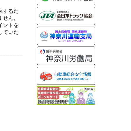
保するた
ません。
イントを
していた