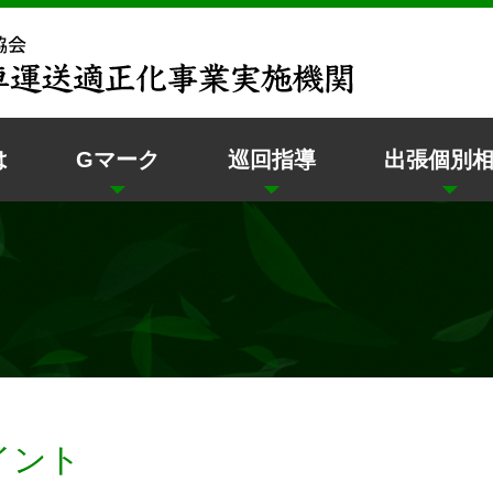
は
Gマーク
巡回指導
出張個別
イント