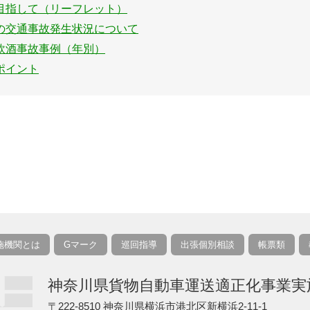
目指して（リーフレット）
の交通事故発生状況について
飲酒事故事例（年別）
ポイント
施機関とは
Gマーク
巡回指導
出張個別相談
帳票類
神奈川県貨物自動車運送適正化事業実
〒222-8510 神奈川県横浜市港北区新横浜2-11-1