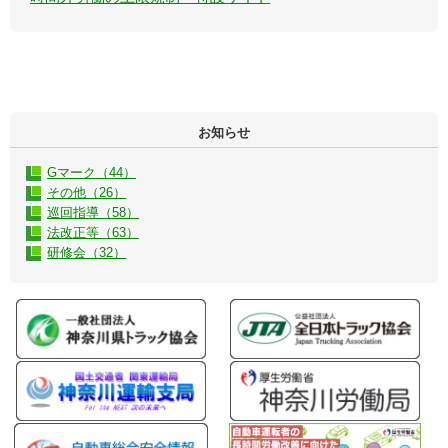
お知らせ
Gマーク（44）
その他（26）
巡回指導（58）
法改正等（63）
研修会（32）