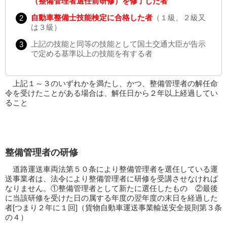
（整備管理者選任前研修）を修了した者
自動車整備士技能検定に合格した者
（１級、２級又
は３級）
上記の技能と同等の技能として国土交通大臣が告示
で定める基準以上の技能を有する者
上記１～３のいずれかを満たし、かつ、整備管理者の解任命
令を受けたことがある場合は、解任日から２年以上経過してい
ること
整備管理者の研修
道路運送車両法第５０条により整備管理者を選任している運
送事業者は、法令により整備管理者に研修を受講させなければ
なりません。①整備管理者として新たに選任したもの ②最後
に当該研修を受けた日の属する年度の翌年度の末日を経過した
者[つまり２年に１回]（貨物自動車運送事業輸送安全規則第３条
の４）