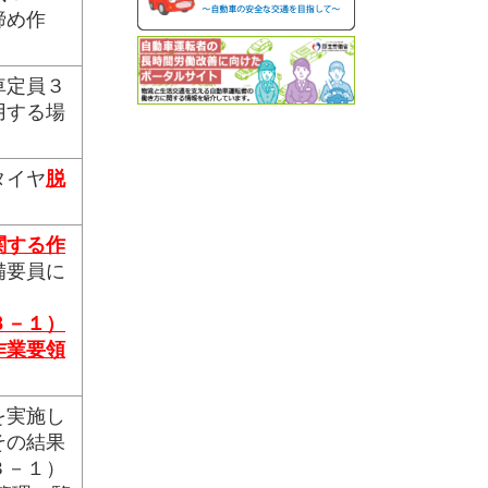
締め作
車定員３
用する場
タイヤ
脱
関する作
備要員に
３－１）
作業要領
を実施し
その結果
３－１）