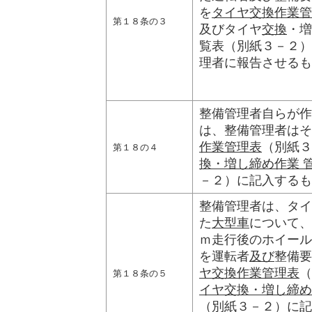
を
タイヤ交換作業管
第１８条の３
及びタイヤ
交換
・増
覧表（別紙３－２）
理者に報告させるも
整備管理者自らが作
は、整備管理者はそ
作業管理表
（別紙３
第１８の４
換・増し締め作業 
－２）に記入するも
整備管理者は、タイ
た
大型車
について、
ｍ走行後のホイール
を運転者
及び
整備要
ヤ交換作業管理表
（
第１８条の５
イヤ交換・増し締め
（別紙３－２）に記