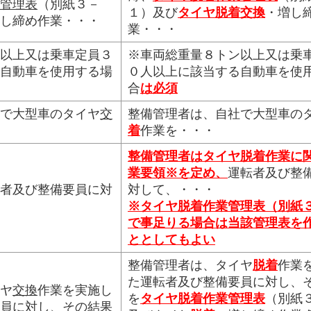
管理表
（別紙３－
１）及び
タイヤ
脱着交換
・増し
し締め作業・・・
業・・・
以上又は乗車定員３
※車両総重量８トン以上又は乗
自動車を使用する場
０人以上に該当する自動車を使
合
は必須
で大型車のタイヤ
交
整備管理者は、自社で大型車の
着
作業を・・・
整備管理者は
タイヤ脱着作業に
業要領※を定め、
運転者及び整
者及び整備要員に対
対して、・・・
※タイヤ脱着作業管理表（別紙
で事足りる場合は当該管理表を
ととしてもよい
整備管理者は、タイヤ
脱着
作業
た運転者及び整備要員に対し、
ヤ
交換
作業を実施し
を
タイヤ脱着作業管理表
（別紙
員に対し、その結果