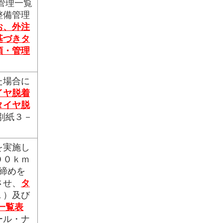
管理一覧
整備管理
お、外注
基づきタ
頼・管理
た場合に
イヤ脱着
タイヤ脱
別紙３－
を実施し
００ｋｍ
締めを
させ、
タ
１）及び
一覧表
ール・ナ