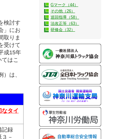
Gマーク（44）
その他（26）
巡回指導（58）
を検討す
法改正等（63）
会」にお
研修会（32）
間取りま
を受けて
成15年
いてはこ
例）は、
切なタイ
備記録
紙３－