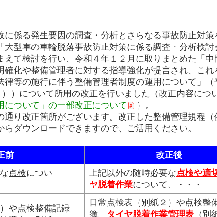
に係る発生要因の調査・分析とさらなる事故防止対策
「大型車の車輪脱落事故防止対策に係る調査・分析検討
まえて検討を行い、令和４年１２月に取りまとめた「中
明確化や整備管理者に対する指導強化が提言され、これ
法律等の施行に伴う整備管理者制度の運用について」（平
6号））について所用の改正を行いました（改正内容につ
用について」の一部改正について
）。
通り改正箇所がございます。改正した整備管理規程（
からダウンロードできますので、ご活用ください。
正前
改正後
な
点検
につい
上記以外の随時必要な
点検
や適
ヤ脱着作業
について、・・・
日常点検表（別紙２）や点検整
）や点検整備記録
簿、
タイヤ脱着作業管理表
（別