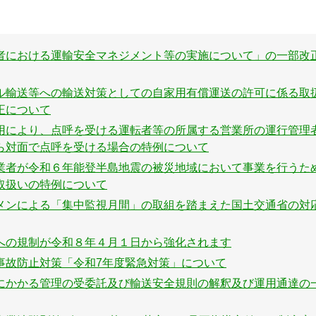
者における運輸安全マネジメント等の実施について」の一部改
ル輸送等への輸送対策としての自家用有償運送の許可に係る取
正について
用により、点呼を受ける運転者等の所属する営業所の運行管理
ら対面で点呼を受ける場合の特例について
業者が令和６年能登半島地震の被災地域において事業を行うた
取扱いの特例について
メンによる「集中監視月間」の取組を踏まえた国土交通省の対
への規制が令和８年４月１日から強化されます
事故防止対策「令和7年度緊急対策」について
にかかる管理の受委託及び輸送安全規則の解釈及び運用通達の