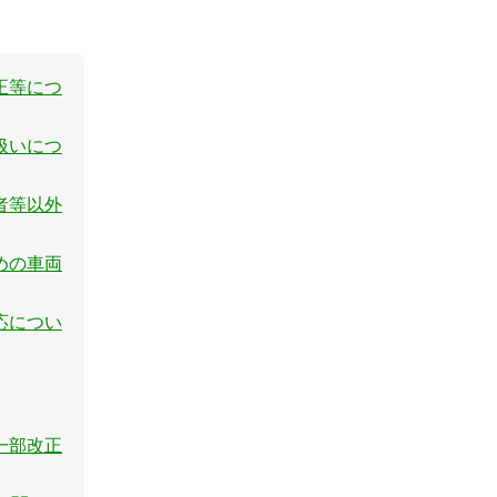
正等につ
扱いにつ
者等以外
めの車両
応につい
一部改正