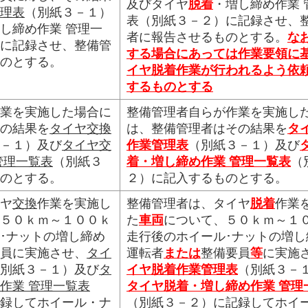
及びタイヤ
脱着
・増し締め作業 
理表
（別紙３－１）
表（別紙３－２）に記録させ、
し締め作業 管理一
者に報告させるものとする。
な
に記録させ、整備管
する場合にあっては作業要領に
のとする。
イヤ脱着作業が行われるよう依
するものとする
業を実施した場合に
整備管理者自らが作業を実施し
の結果を
タイヤ交換
は、整備管理者はその結果を
タ
－１）及び
タイヤ交
作業管理表
（別紙３－１）及び
管理一覧表
（別紙３
着・増し締め作業 管理一覧表
（
のとする。
２）に記入するものとする。
ヤ
交換
作業を実施し
整備管理者は、タイヤ
脱着
作業
５０ｋｍ～１００ｋ
た
車両
について、５０ｋｍ～１
･ナットの増し締め
走行後のホイール･ナットの増し
員に実施させ、
タイ
運転者
または
整備要員
等
に実施
別紙３－１）及び
タ
イヤ脱着作業管理表
（別紙３－
作業 管理一覧表
タイヤ脱着・増し締め作業 管理
録してホイール・ナ
（別紙３－２）に記録してホイ