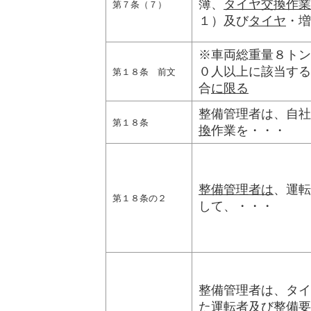
簿、
タイヤ交換作業
第７条（７）
１）及び
タイヤ
・増
※車両総重量８トン
０人以上に該当する
第１８条 前文
合
に限る
整備管理者は、自社
第１８条
換
作業を・・・
整備管理者は
、運転
第１８条の２
して、・・・
整備管理者は、タイ
た運転者及び整備要