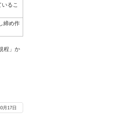
ているこ
し締め作
規程」か
10月17日