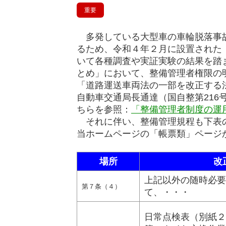
重要
多発している大型車の車輪脱落事故
るため、令和４年２月に設置された
いて各種調査や実証実験の結果を踏
とめ」において、整備管理者権限の
「道路運送車両法の一部を改正する
自動車交通局長通達（国自整第21
ちらを参照：
「整備管理者制度の運
それに伴い、整備管理規程も下表の
当ホームページの「帳票類」ページ
場所
改
上記以外の随時必要
第７条（４）
て、・・・
日常点検表（別紙２