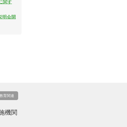
に関す
説明会開
教育関連
施機関