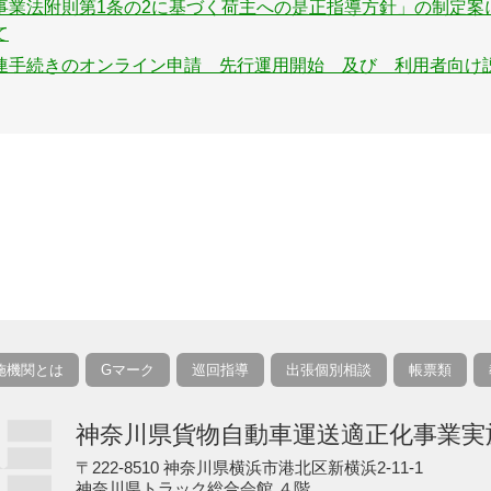
事業法附則第1条の2に基づく荷主への是正指導方針」の制定案
て
連手続きのオンライン申請 先行運用開始 及び 利用者向け
施機関とは
Gマーク
巡回指導
出張個別相談
帳票類
神奈川県貨物自動車運送適正化事業実
〒222-8510 神奈川県横浜市港北区新横浜2-11-1
神奈川県トラック総合会館 ４階