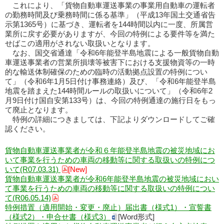
これにより、「貨物自動車運送事業の事業用自動車の運転者
の勤務時間及び乗務時間に係る基準」（平成13年国土交通省告
示第1365号）に基づき、運転者を144時間以内に一度、所属営
業所に戻す必要がありますが、今回の特例による要件等を満た
せばこの適用がされない取扱いとなります。
なお、国交省通達「令和6年能登半島地震による一般貨物自動
車運送事業者の営業所損壊等被害下における支援物資等の一時
的な輸送体制確保のための臨時の活動拠点設置の特例につい
て」（令和6年1月5日付け事務連絡）及び、「令和6年能登半島
地震を踏まえた144時間ルールの取扱いについて」（令和6年2
月9日付け国自安第133号）は、今回の特例通達の施行日をもっ
て廃止となります。
特例の詳細につきましては、下記よりダウンロードしてご確
認ください。
貨物自動車運送事業者が令和６年能登半島地震の被災地域にお
いて事業を行うための車両の移動等に関する取扱いの特例につ
いて(R07.03.31)
[New]
貨物自動車運送事業者が令和6年能登半島地震の被災地域におい
て事業を行うための車両の移動等に関する取扱いの特例につい
て(R06.05.14)
特例措置（適用開始・変更・廃止）届出書（様式1）・宣誓書
（様式2）・申合せ書（様式3）
[Word形式]