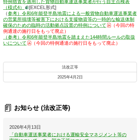
特例措置を適用した貨物自動車運送事業者が行う自主点検表
（様式4）
[EXCEL形式]
（
参考）令和6年能登半島地震による一般貨物自動車運送事業者
の営業所損壊等被害下における支援物資等の一時的な輸送体制
確保のための臨時の活動拠点設置の特例について
（今回の特
例通達の施行日をもって廃止）
（参考）令和6年能登半島地震を踏まえた144時間ルールの取扱
いについて
（今回の特例通達の施行日をもって廃止）
法改正等
2025年4月2日
お知らせ (法改正等)
2026年4月13日
「自動車運送事業者における運輸安全マネジメント等の