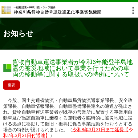
お知らせ
貨物自動車運送事業者が令和6年能登半島地
震の被災地域において事業を行うための車
両の移動等に関する取扱いの特例について
重要
今般、国土交通省物流・自動車局貨物流通事業課長、安全政
策課長、自動車情報課長、自動車整備課長連名の通達が発出さ
れ、貨物自動車運送事業者が既存の営業所に配置する事業用自
動車及び当該自動車に乗務する運転者を臨時的に被災地域に設
ける拠点に移動して復旧・復興に係る事業活動を行おうとする
場合の特例が設けられました。（
令和8年3月31日まで延長【
令
和7年3月31日付通達】
）