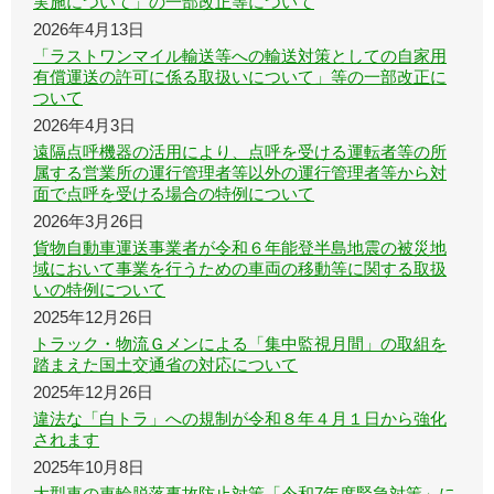
実施について」の一部改正等について
2026年4月13日
「ラストワンマイル輸送等への輸送対策としての自家用
有償運送の許可に係る取扱いについて」等の一部改正に
ついて
2026年4月3日
遠隔点呼機器の活用により、点呼を受ける運転者等の所
属する営業所の運行管理者等以外の運行管理者等から対
面で点呼を受ける場合の特例について
2026年3月26日
貨物自動車運送事業者が令和６年能登半島地震の被災地
域において事業を行うための車両の移動等に関する取扱
いの特例について
2025年12月26日
トラック・物流Ｇメンによる「集中監視月間」の取組を
踏まえた国土交通省の対応について
2025年12月26日
違法な「白トラ」への規制が令和８年４月１日から強化
されます
2025年10月8日
大型車の車輪脱落事故防止対策「令和7年度緊急対策」に