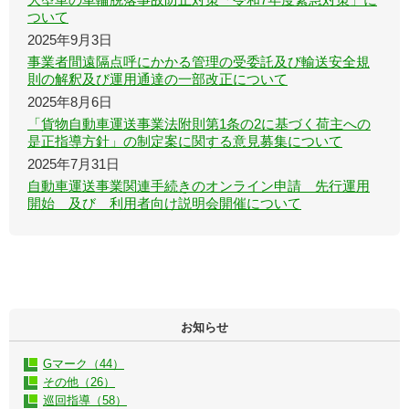
ついて
2025年9月3日
事業者間遠隔点呼にかかる管理の受委託及び輸送安全規
則の解釈及び運用通達の一部改正について
2025年8月6日
「貨物自動車運送事業法附則第1条の2に基づく荷主への
是正指導方針」の制定案に関する意見募集について
2025年7月31日
自動車運送事業関連手続きのオンライン申請 先行運用
開始 及び 利用者向け説明会開催について
お知らせ
Gマーク（44）
その他（26）
巡回指導（58）